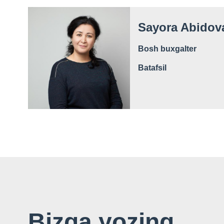
Sayora Abidov
Bosh buxgalter
Batafsil
Bizga yozing