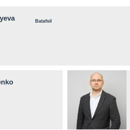
tyeva
Batafsil
enko