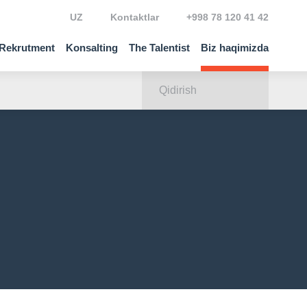
UZ
Kontaktlar
+998 78 120 41 42
Rekrutment
Konsalting
The Talentist
Biz haqimizda