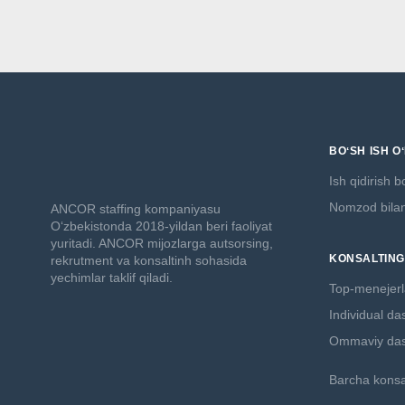
BOʻSH ISH O
Ish qidirish 
Nomzod bilan 
ANCOR staffing kompaniyasu
O‘zbekistonda 2018-yildan beri faoliyat
yuritadi. ANCOR mijozlarga autsorsing,
KONSALTING
rekrutment va konsaltinh sohasida
yechimlar taklif qiladi.
Top-menejerl
Individual da
Ommaviy das
Barcha konsal