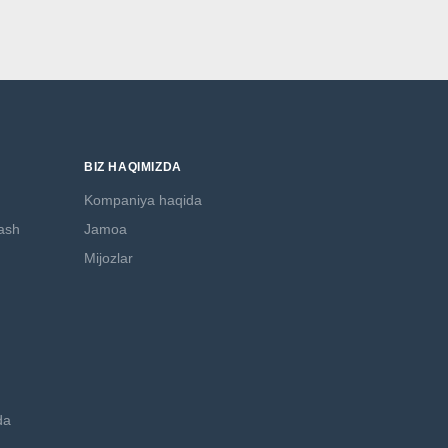
BIZ HAQIMIZDA
Kompaniya haqida
lash
Jamoa
Mijozlar
da