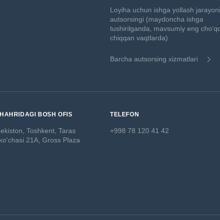
Loyiha uchun ishga yollash jarayon
autsorsingi (maydoncha ishga
tushirilganda, mavsumiy eng choʻq
chiqqan vaqtlarda)
Barcha autsorsing xizmatlari
HAHRIDAGI BOSH OFIS
TELEFON
ekiston, Toshkent,
Taras
+998 78 120 41 42
o'chasi 21A, Gross Plaza