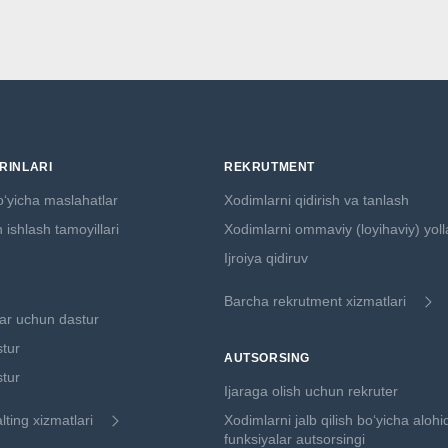
ʻRINLARI
REKRUTMENT
boʻyicha maslahatlar
Xodimlarni qidirish va tanlash
ishlash tamoyillari
Xodimlarni ommaviy (loyihaviy) yol
Ijroiya qidiruv
Barcha rekrutment xizmatlari
ar uchun dastur
stur
AUTSORSING
tur
Ijaraga olish uchun rekruter
ting xizmatlari
Xodimlarni jalb qilish boʻyicha alohi
funksiyalar autsorsingi