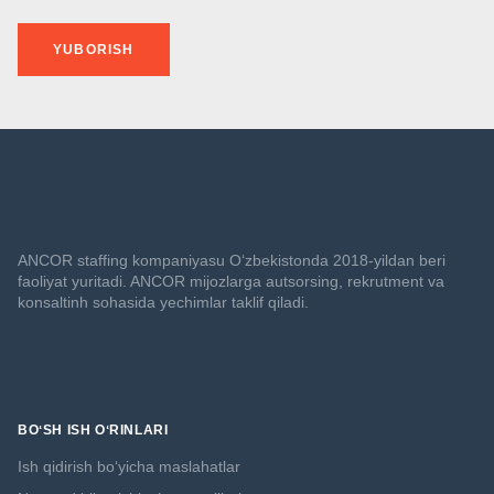
YUBORISH
ANCOR staffing kompaniyasu O‘zbekistonda 2018-yildan beri
faoliyat yuritadi. ANCOR mijozlarga autsorsing, rekrutment va
konsaltinh sohasida yechimlar taklif qiladi.
BOʻSH ISH OʻRINLARI
Ish qidirish boʻyicha maslahatlar