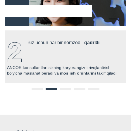
2
Biz uchun har bir nomzod -
qadrl0i
ANCOR konsultantlari sizning karyerangizni rivojlantirish
boʻyicha maslahat beradi va
mos ish oʻrinlarini
taklif qiladi