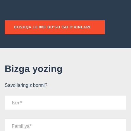
BOSHQA 10 000 BO'SH ISH O'RINLARI
Bizga yozing
Savollaringiz bormi?
Ism
Familiya