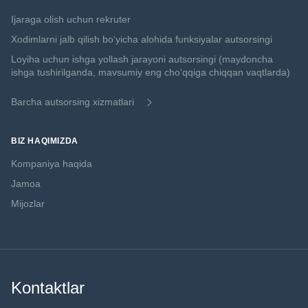
Ijaraga olish uchun rekruter
Xodimlarni jalb qilish boʻyicha alohida funksiyalar autsorsingi
Loyiha uchun ishga yollash jarayoni autsorsingi (maydoncha
ishga tushirilganda, mavsumiy eng choʻqqiga chiqqan vaqtlarda)
Barcha autsorsing xizmatlari
BIZ HAQIMIZDA
Kompaniya haqida
Jamoa
Mijozlar
Kontaktlar