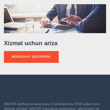
Xizmat uchun ariza
MUROJAAT QOLDIRISH
ANCOR staffing kompaniyasu O‘zbekistonda 2018-yildan beri
faoliyat yuritadi. ANCOR mijozlarga autsorsing, rekrutment va