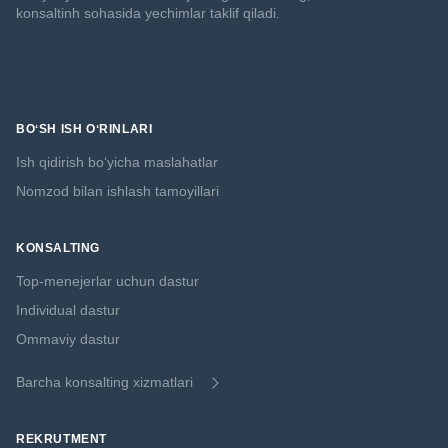
konsaltinh sohasida yechimlar taklif qiladi.
BOʻSH ISH OʻRINLARI
Ish qidirish boʻyicha maslahatlar
Nomzod bilan ishlash tamoyillari
KONSALTING
Top-menejerlar uchun dastur
Individual dastur
Ommaviy dastur
Barcha konsalting xizmatlari
REKRUTMENT