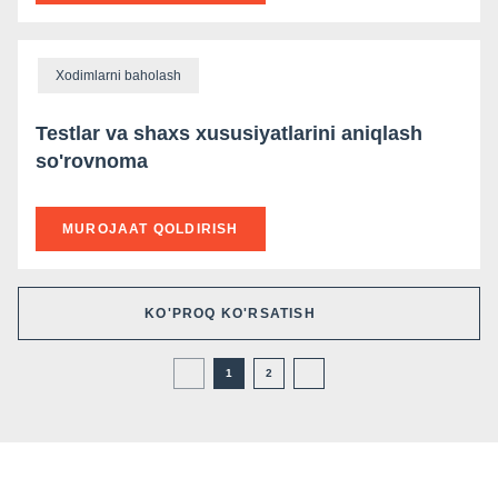
Xodimlarni baholash
Testlar va shaxs xususiyatlarini aniqlash
so'rovnoma
MUROJAAT QOLDIRISH
KO'PROQ KO'RSATISH
1
2