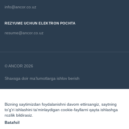
info@ancor.co.uz
REZYUME UCHUN ELEKTRON POCHTA
resume@ancor.co.uz
© ANCOR 2026
Shaxsga doir ma’lumotlarga ishlov berish
Cookie Siyosati
Bizning saytimizdan foydalanishni davom ettirsangiz, saytning
to'g'ri ishlashini ta'minlaydigan cookie-fayllarni qayta ishlashga
rozilik bildirasiz.
Batafsil