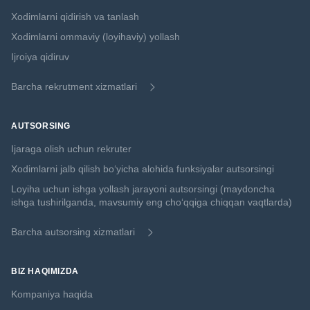
Xodimlarni qidirish va tanlash
Xodimlarni ommaviy (loyihaviy) yollash
Ijroiya qidiruv
Barcha rekrutment xizmatlari
AUTSORSING
Ijaraga olish uchun rekruter
Xodimlarni jalb qilish boʻyicha alohida funksiyalar autsorsingi
Loyiha uchun ishga yollash jarayoni autsorsingi (maydoncha
ishga tushirilganda, mavsumiy eng choʻqqiga chiqqan vaqtlarda)
Barcha autsorsing xizmatlari
BIZ HAQIMIZDA
Kompaniya haqida