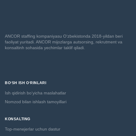
ANCOR staffing kompaniyasu O‘zbekistonda 2018-yildan beri
faoliyat yuritadi. ANCOR mijozlarga autsorsing, rekrutment va
konsaltinh sohasida yechimlar taklif qiladi.
BOʻSH ISH OʻRINLARI
Ish qidirish boʻyicha maslahatlar
Nomzod bilan ishlash tamoyillari
KONSALTING
Top-menejerlar uchun dastur