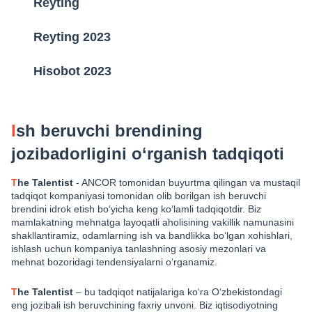
Reyting
Reyting 2023
Hisobot 2023
I
sh beruvchi brendining
jozibadorligini o‘rganish tadqiqoti
T
he Talentist
- ANCOR tomonidan buyurtma qilingan va mustaqil
tadqiqot kompaniyasi tomonidan olib borilgan ish beruvchi
brendini idrok etish bo‘yicha keng ko‘lamli tadqiqotdir. Biz
mamlakatning mehnatga layoqatli aholisining vakillik namunasini
shakllantiramiz, odamlarning ish va bandlikka bo‘lgan xohishlari,
ishlash uchun kompaniya tanlashning asosiy mezonlari va
mehnat bozoridagi tendensiyalarni o‘rganamiz.
T
he Talentist
– bu tadqiqot natijalariga ko‘ra O‘zbekistondagi
eng jozibali ish beruvchining faxriy unvoni. Biz iqtisodiyotning