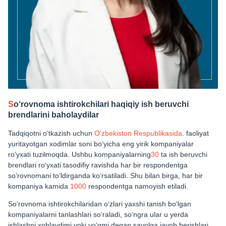
S
o‘rovnoma ishtirokchilari haqiqiy ish beruvchi
brendlarini baholaydilar
Tadqiqotni o‘tkazish uchun
O‘zbekiston Respublikasida
. faoliyat
yuritayotgan xodimlar soni bo‘yicha eng yirik kompaniyalar
ro‘yxati tuzilmoqda. Ushbu kompaniyalarning
30
ta ish beruvchi
brendlari ro‘yxati tasodifiy ravishda har bir respondentga
so‘rovnomani to‘ldirganda ko‘rsatiladi. Shu bilan birga, har bir
kompaniya kamida
1000
respondentga namoyish etiladi.
So‘rovnoma ishtirokchilaridan o‘zlari yaxshi tanish bo‘lgan
kompaniyalarni tanlashlari so‘raladi, so‘ngra ular u yerda
ishlashni xohlaydimi yoki yo‘qmi degan savolga javob berishlari