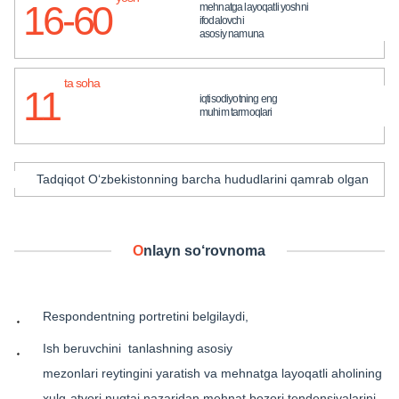
16-60
mehnatga layoqatli yoshni
ifodalovchi
asosiy namuna
ta soha
11
iqtisodiyotning eng
muhim tarmoqlari
Tadqiqot O‘zbekistonning barcha hududlarini qamrab olgan
Onlayn so‘rovnoma
Respondentning portretini belgilaydi,
Ish beruvchini
tanlashning asosiy
mezonlari reytingini yaratish va mehnatga layoqatli aholining
xulq-atvori nuqtai nazaridan mehnat bozori tendensiyalarini