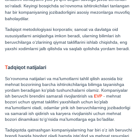
so‘raladi. Keyingi bosqichda so‘rovnoma ishtirokchilari tanlangan
har bir kompaniyaning jozibadorligini asosiy mezonlarga muvofiq
baholaydilar.
Tadqiqot metodologiyasi korporativ, sanoat va davlatga oid
xususiyatlarni aniqlashga imkon beradi, ularning bilimlari ish
beruvchilarga o‘zlarining qiymat takliflarini ishlab chiqishda, eng
yaxshi xodimlarni jalb qilishda va saqlab qolishda yordam beradi.
T
adqiqot natijalari
So‘rovnoma natijalari va ma'lumotlarni tahlil qilish asosida biz
mehnat bozorining barcha ishtirokchilariga bilimga tayanishga
yordam beradigan ko‘plab tushunchalarni olamiz. Kompaniyalar
ish beruvchi brendini samarali rivojlantirish va
EVP
- mehnat
bozori uchun qiymat taklifini yaxshilash uchun ko‘plab
ma'lumotlarni oladi, odamlar yirik ish beruvchilarning jozibadorligi
va samarali ish qidirish va karyera rivojlanishi uchun mehnat
bozori dinamikasi to‘g‘risida ma'lumotlarga ega bo‘ladilar.
Tadqiqotda qatnashgan kompaniyalarning har biri o‘z ish beruvchi
brendi haqida hisobot oladi hamda iste'dod va mehnat resurslari