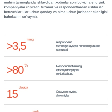
muhim tarmoqlarida ishlaydigan xodimlar soni bo‘yicha eng yirik
kompaniyalar ro‘yxatini tuzamiz va respondentlardan ushbu ish
beruvchilar ular uchun qanday va nima uchun jozibador ekanligini
baholashni so‘raymiz.
ming
>3,5
respondent
mehnatga layoqatli aholisining vakillik
namunasi
%
>80
Respondentlarning
iqtisodiyotning tijorat
sektorida band
daqiqa
15
Onlayn so‘rovning
davomiyligi
yosh