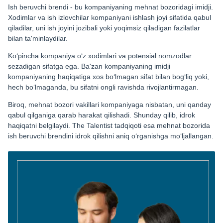
Ish beruvchi brendi - bu kompaniyaning mehnat bozoridagi imidji.
Xodimlar va ish izlovchilar kompaniyani ishlash joyi sifatida qabul
qiladilar, uni ish joyini jozibali yoki yoqimsiz qiladigan fazilatlar
bilan ta'minlaydilar.
Ko‘pincha kompaniya o‘z xodimlari va potensial nomzodlar
sezadigan sifatga ega. Ba'zan kompaniyaning imidji
kompaniyaning haqiqatiga xos bo‘lmagan sifat bilan bog‘liq yoki,
hech bo‘lmaganda, bu sifatni ongli ravishda rivojlantirmagan.
Biroq, mehnat bozori vakillari kompaniyaga nisbatan, uni qanday
qabul qilganiga qarab harakat qilishadi. Shunday qilib, idrok
haqiqatni belgilaydi. The Talentist tadqiqoti esa mehnat bozorida
ish beruvchi brendini idrok qilishni aniq o‘rganishga mo‘ljallangan.