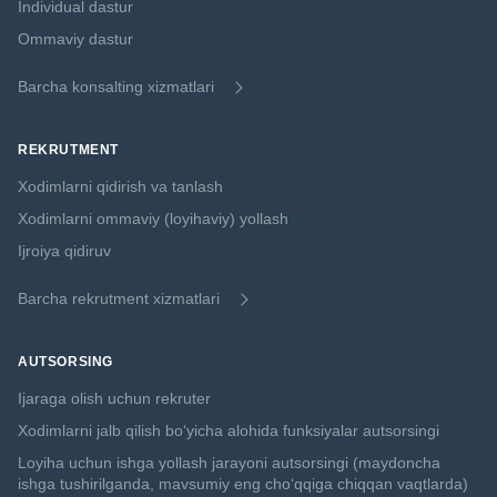
Individual dastur
Ommaviy dastur
Barcha konsalting xizmatlari
REKRUTMENT
Xodimlarni qidirish va tanlash
Xodimlarni ommaviy (loyihaviy) yollash
Ijroiya qidiruv
Barcha rekrutment xizmatlari
AUTSORSING
Ijaraga olish uchun rekruter
Xodimlarni jalb qilish boʻyicha alohida funksiyalar autsorsingi
Loyiha uchun ishga yollash jarayoni autsorsingi (maydoncha
ishga tushirilganda, mavsumiy eng choʻqqiga chiqqan vaqtlarda)