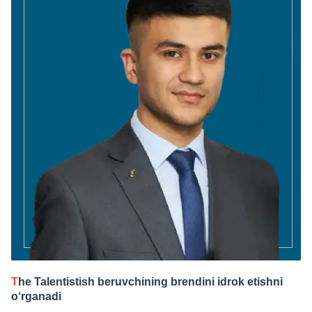
T
he Talentistish beruvchining brendini idrok etishni
o‘rganadi