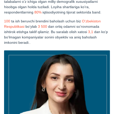
talabalarni o‘z ichiga olgan milliy demografik xususiyatlarni
hisobga olgan holda tuziladi. Loyiha shartlariga ko‘ra,
respondentlarning
80%
iqtisodiyotning tijorat sektorida band.
100
ta ish beruvchi brendini baholash uchun biz
Oʻzbekiston
Respublikasi
boʻylab
3 500
dan ortiq odamni soʻrovnomada
ishtirok etishga taklif qilamiz. Bu saralab olish xatosi
3,1
dan ko‘p
bo‘lmagan kompaniyalar sonini obyektiv va aniq baholash
imkonini beradi..