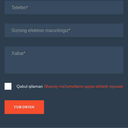
Telefon
Sizning elektron manzilingiz
Xabar
Qabul qilaman
Shaxsiy ma'lumotlarni qayta ishlash siyosati
YUBORISH