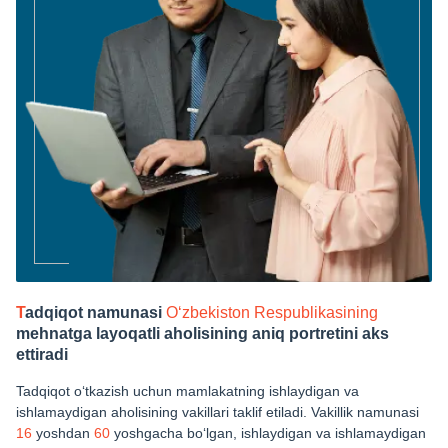
T
adqiqot namunasi
O‘zbekiston Respublikasining
mehnatga layoqatli aholisining aniq portretini aks
ettiradi
Tadqiqot o‘tkazish uchun mamlakatning ishlaydigan va
ishlamaydigan aholisining vakillari taklif etiladi. Vakillik namunasi
16
yoshdan
60
yoshgacha bo‘lgan, ishlaydigan va ishlamaydigan