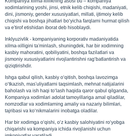
Kompaniya xilma-xillikning asosi bu – kompaniya
xodimlarining yoshi, jinsi, etnik kelib chiqishi, madaniyati,
dini, jismoniy, gender xususiyatlari, millati, ijtimoiy kelib
chiqishi va boshqa jihatlari bo‘yicha farqlarni hurmat qilish
va e'tirof etishidan iborat deb hisoblaydi.
Inklyuzivlik - kompaniyaning korporativ madaniyatida
xilma-xilligini ta'minlash, shuningdek, har bir xodimning
kasbiy mahoratini, qobiliyatini, boshqa fazilatlari va
jismoniy xususiyatlarini rivojlantirishni rag‘batlantirish va
qiziqtirishdir.
Ishga qabul qilish, kasbiy o‘qitish, boshqa lavozimga
o‘tkazish, mas'uliyatlarni taqsimlash, mehnat natijalarini
baholash va ish haqi to‘lash haqida qaror qabul qilganda,
Kompaniya xodimlari adolat tamoyillariga amal qiladilar,
nomzodlar va xodimlarning amaliy va nazariy bilimlari,
tajribasi va ko‘nikmalarini inobatga oladilar.
Har bir xodimga o‘qishi, o‘z kasbiy salohiyatini ro‘yobga
chiqarishi va kompaniya ichida rivojlanishi uchun
imkoniyatlar yaratiladi.