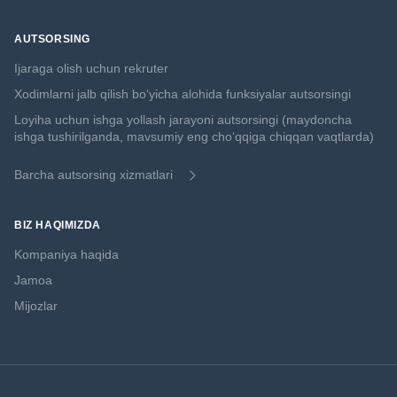
AUTSORSING
Ijaraga olish uchun rekruter
Xodimlarni jalb qilish boʻyicha alohida funksiyalar autsorsingi
Loyiha uchun ishga yollash jarayoni autsorsingi (maydoncha
ishga tushirilganda, mavsumiy eng choʻqqiga chiqqan vaqtlarda)
Barcha autsorsing xizmatlari
BIZ HAQIMIZDA
Kompaniya haqida
Jamoa
Mijozlar