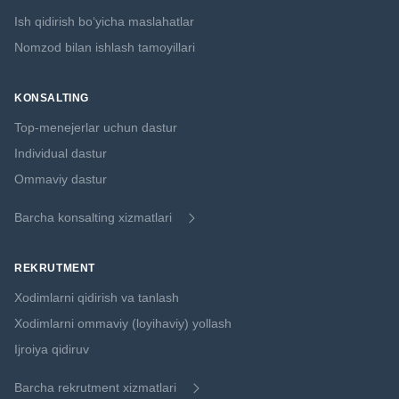
Ish qidirish boʻyicha maslahatlar
Nomzod bilan ishlash tamoyillari
KONSALTING
Top-menejerlar uchun dastur
Individual dastur
Ommaviy dastur
Barcha konsalting xizmatlari
REKRUTMENT
Xodimlarni qidirish va tanlash
Xodimlarni ommaviy (loyihaviy) yollash
Ijroiya qidiruv
Barcha rekrutment xizmatlari