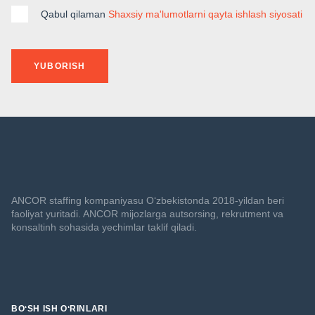
Qabul qilaman
Shaxsiy ma'lumotlarni qayta ishlash siyosati
YUBORISH
ANCOR staffing kompaniyasu O‘zbekistonda 2018-yildan beri
faoliyat yuritadi. ANCOR mijozlarga autsorsing, rekrutment va
konsaltinh sohasida yechimlar taklif qiladi.
BOʻSH ISH OʻRINLARI