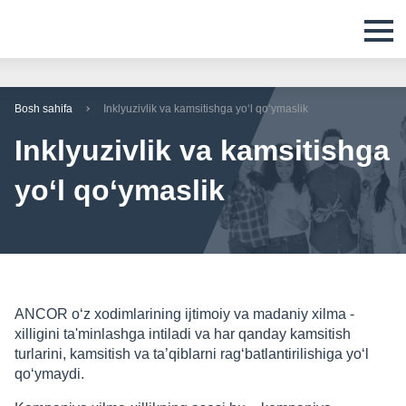
Bosh sahifa
Inklyuzivlik va kamsitishga yo‘l qo‘ymaslik
Inklyuzivlik va kamsitishga
yo‘l qo‘ymaslik
ANCOR o‘z xodimlarining ijtimoiy va madaniy xilma -
xilligini ta'minlashga intiladi va har qanday kamsitish
turlarini, kamsitish va ta’qiblarni rag‘batlantirilishiga yo‘l
qo‘ymaydi.