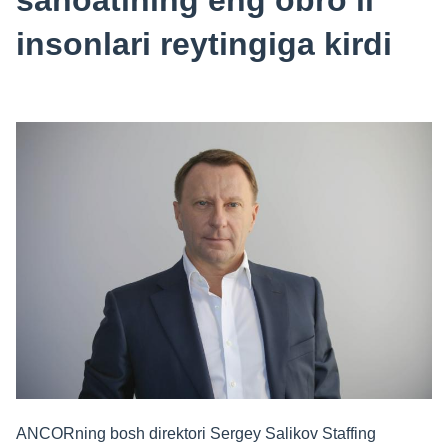
sanoatining eng obro‘li
insonlari reytingiga kirdi
ANCORning bosh direktori Sergey Salikov Staffing