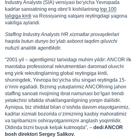
Industry Analysts (SIA) versiyasi bo‘yicha Yevropada
kadrlar sanoatining eng obro‘li kishilarining
top 100
taligiga kirdi
va Rossiyaning xalqaro reytingdagi yagona
vakiliga aylandi.
Staffing Industry Analysts HR xizmatlar provayderlari
haqida butun dunyo bo‘ylab axborot taqdim qiluvchi
nufuzli analitik agentlikdir.
“2001-yil – agentligimiz tarixidagi muhim yildir: ANCOR ilk
marotaba professional rekrutmentdan daromad oluvchi
eng yirik rekrutinglarning global reytingiga kirdi,
shuningdek, Yevropa bo‘yicha shu singari reytingda 15-
o‘rinni egalladi. Bizning yutuqlarimiz ANCORning jahon
staffing sanoati rivojining ibrat namunasi bo‘lgan trendi
yetakchisi sifatida shakllanganligining yorqin dalilidir.
Ayniqsa, biz shiddat bilan o‘sishda davom etayotganimiz,
kadrlar xizmati bozorida o‘zimizning kasbiy mahoratimiz
va tajribamizni oshirayotganimizni anglash yoqimlidir.
Oldinda bizni buyuk keljak kutmoqda”, –
dedi ANCOR
bosh direktori Sergey Salikov.