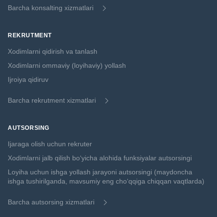
Barcha konsalting xizmatlari
REKRUTMENT
Xodimlarni qidirish va tanlash
Xodimlarni ommaviy (loyihaviy) yollash
Ijroiya qidiruv
Barcha rekrutment xizmatlari
AUTSORSING
Ijaraga olish uchun rekruter
Xodimlarni jalb qilish boʻyicha alohida funksiyalar autsorsingi
Loyiha uchun ishga yollash jarayoni autsorsingi (maydoncha
ishga tushirilganda, mavsumiy eng choʻqqiga chiqqan vaqtlarda)
Barcha autsorsing xizmatlari