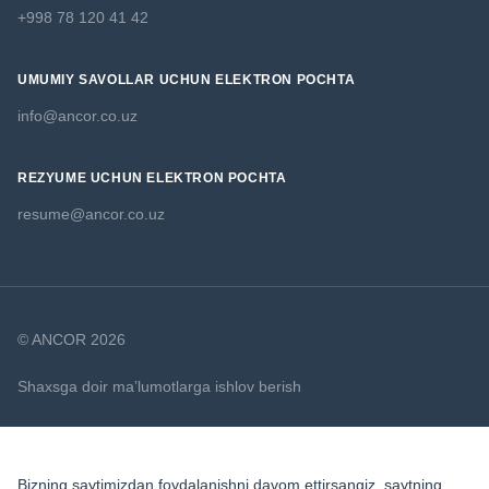
+998 78 120 41 42
UMUMIY SAVOLLAR UCHUN ELEKTRON POCHTA
info@ancor.co.uz
REZYUME UCHUN ELEKTRON POCHTA
resume@ancor.co.uz
© ANCOR 2026
Shaxsga doir ma’lumotlarga ishlov berish
Cookie Siyosati
Bizning saytimizdan foydalanishni davom ettirsangiz, saytning