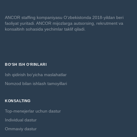
ANCOR staffing kompaniyasu O‘zbekistonda 2018-yildan beri
faoliyat yuritadi. ANCOR mijozlarga autsorsing, rekrutment va
konsaltinh sohasida yechimlar taklif qiladi.
BOʻSH ISH OʻRINLARI
Ish qidirish boʻyicha maslahatlar
Nomzod bilan ishlash tamoyillari
KONSALTING
Top-menejerlar uchun dastur
Individual dastur
Ommaviy dastur