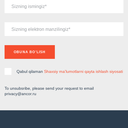
Sizning ismingiz
Sizning elektron manzilingiz
OBUNA BO'LISH
Qabul qilaman
Shaxsiy ma'lumotlarni qayta ishlash siyosati
To unsubsribe, please send your request to email
privacy@ancor.ru