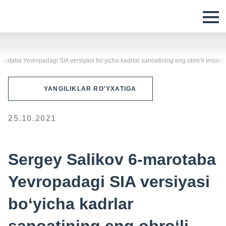
rotaba Yevropadagi SIA versiyasi bo‘yicha kadrlar sanoatining eng obro‘li insonlari
YANGILIKLAR RO'YXATIGA
25.10.2021
Sergey Salikov 6-marotaba
Yevropadagi SIA versiyasi
bo‘yicha kadrlar