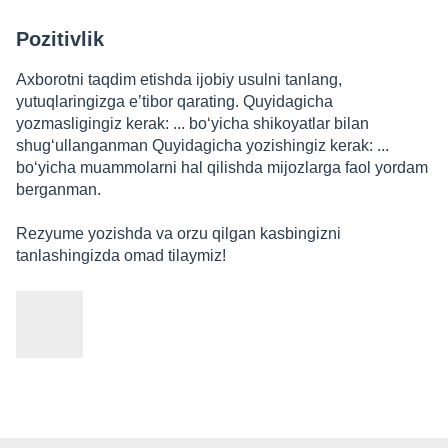
Pozitivlik
Axborotni taqdim etishda ijobiy usulni tanlang,
yutuqlaringizga eʼtibor qarating. Quyidagicha
yozmasligingiz kerak: ... boʻyicha shikoyatlar bilan
shugʻullanganman Quyidagicha yozishingiz kerak: ...
boʻyicha muammolarni hal qilishda mijozlarga faol yordam
berganman.
Rezyume yozishda va orzu qilgan kasbingizni
tanlashingizda omad tilaymiz!