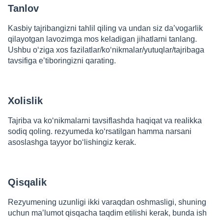
Tanlov
Kasbiy tajribangizni tahlil qiling va undan siz daʼvogarlik
qilayotgan lavozimga mos keladigan jihatlarni tanlang.
Ushbu oʻziga xos fazilatlar/koʻnikmalar/yutuqlar/tajribaga
tavsifiga eʼtiboringizni qarating.
Xolislik
Tajriba va koʻnikmalarni tavsiflashda haqiqat va realikka
sodiq qoling. rezyumeda koʻrsatilgan hamma narsani
asoslashga tayyor boʻlishingiz kerak.
Qisqalik
Rezyumening uzunligi ikki varaqdan oshmasligi, shuning
uchun maʼlumot qisqacha taqdim etilishi kerak, bunda ish