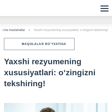
oʻyicha maslahatlar
Yaxshi rezyumening xususiyatlari: oʻzingizni tekshiring!
MAQOLALAR RO'YXATIGA
Yaxshi rezyumening
xususiyatlari: oʻzingizni
tekshiring!