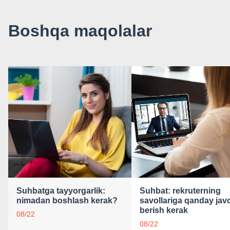
Boshqa maqolalar
Suhbatga tayyorgarlik:
Suhbat: rekruterning
nimadan boshlash kerak?
savollariga qanday jav
berish kerak
08/22
08/22