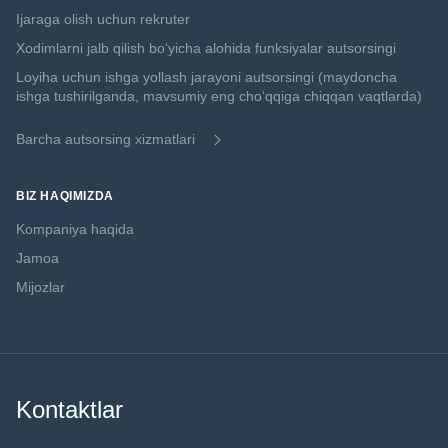
Ijaraga olish uchun rekruter
Xodimlarni jalb qilish boʻyicha alohida funksiyalar autsorsingi
Loyiha uchun ishga yollash jarayoni autsorsingi (maydoncha
ishga tushirilganda, mavsumiy eng choʻqqiga chiqqan vaqtlarda)
Barcha autsorsing xizmatlari
BIZ HAQIMIZDA
Kompaniya haqida
Jamoa
Mijozlar
Kontaktlar