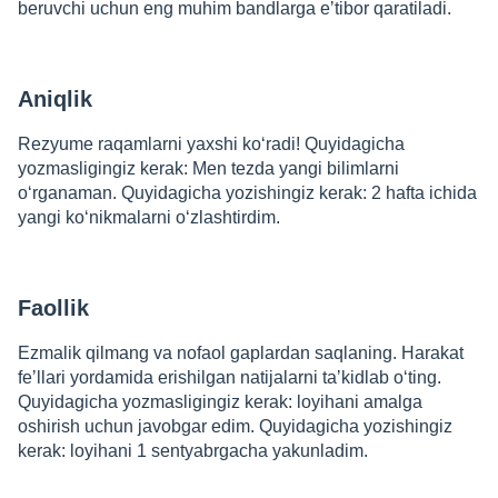
beruvchi uchun eng muhim bandlarga eʼtibor qaratiladi.
Aniqlik
Rezyume raqamlarni yaxshi koʻradi! Quyidagicha
yozmasligingiz kerak: Men tezda yangi bilimlarni
oʻrganaman. Quyidagicha yozishingiz kerak: 2 hafta ichida
yangi koʻnikmalarni oʻzlashtirdim.
Faollik
Ezmalik qilmang va nofaol gaplardan saqlaning. Harakat
feʼllari yordamida erishilgan natijalarni taʼkidlab oʻting.
Quyidagicha yozmasligingiz kerak: loyihani amalga
oshirish uchun javobgar edim. Quyidagicha yozishingiz
kerak: loyihani 1 sentyabrgacha yakunladim.