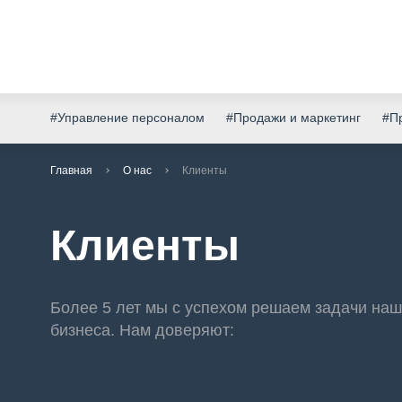
#Управление персоналом
#Продажи и маркетинг
#Пр
Главная
О нас
Клиенты
Клиенты
Более 5 лет мы с успехом решаем задачи наш
бизнеса. Нам доверяют: