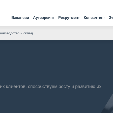
Вакансии
Аутсорсинг
Рекрутмент
Консалтинг
Э
оизводство и склад
их клиентов, способствуем росту и развитию их