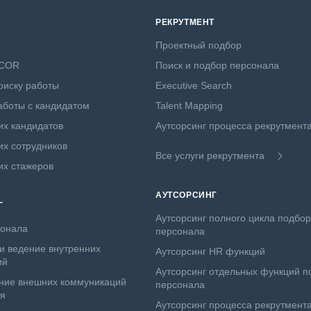
РЕКРУТМЕНТ
Проектный подбор
NCOR
Поиск и подбор персонала
оиску работы
Executive Search
боты с кандидатом
Talent Mapping
х кандидатов
Аутсорсинг процесса рекрутмент
х сотрудников
Все услуги рекрутмента
их стажеров
АУТСОРСИНГ
Г
Аутсорсинг полного цикла подбо
сонала
персонала
и ведение внутренних
Аутсорсинг HR функций
ий
Аутсорсинг отдельных функций п
ние внешних коммуникаций
персонала
ля
Аутсорсинг процесса рекрутмент