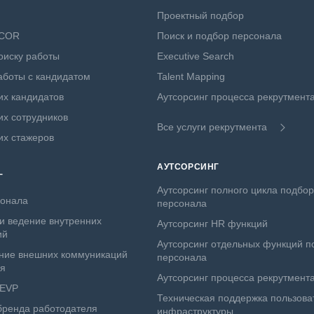
Проектный подбор
NCOR
Поиск и подбор персонала
оиску работы
Executive Search
боты с кандидатом
Talent Mapping
х кандидатов
Аутсорсинг процесса рекрутмент
х сотрудников
Все услуги рекрутмента
их стажеров
АУТСОРСИНГ
Г
Аутсорсинг полного цикла подбо
сонала
персонала
и ведение внутренних
Аутсорсинг HR функций
ий
Аутсорсинг отдельных функций п
ние внешних коммуникаций
персонала
ля
Аутсорсинг процесса рекрутмент
 EVP
Техническая поддержка пользова
бренда работодателя
инфраструктуры