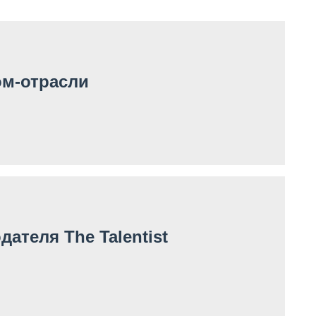
ом-отрасли
ателя The Talentist