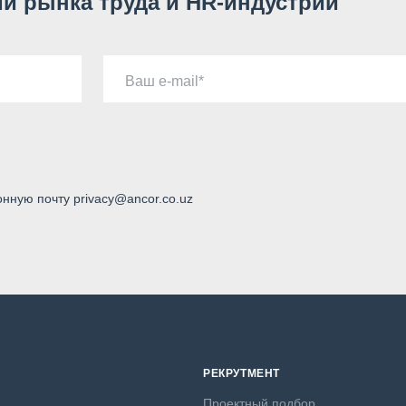
и рынка труда и HR-индустрии
Ваш e-mail
онную почту privacy@ancor.co.uz
РЕКРУТМЕНТ
Проектный подбор