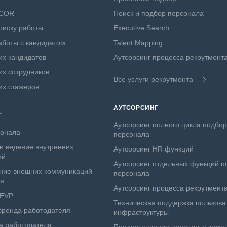
NCOR
Поиск и подбор персонала
оиску работы
Executive Search
боты с кандидатом
Talent Mapping
х кандидатов
Аутсорсинг процесса рекрутмент
х сотрудников
Все услуги рекрутмента
их стажеров
АУТСОРСИНГ
Г
Аутсорсинг полного цикла подбо
сонала
персонала
и ведение внутренних
Аутсорсинг HR функций
ий
Аутсорсинг отдельных функций п
ние внешних коммуникаций
персонала
ля
Аутсорсинг процесса рекрутмент
 EVP
Техническая поддержка пользова
бренда работодателя
инфраструктуры
а работодателя