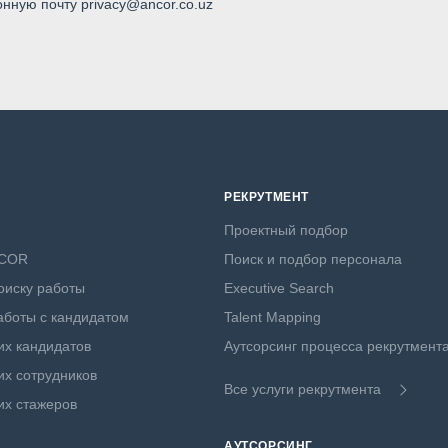
онную почту privacy@ancor.co.uz
РЕКРУТМЕНТ
Проектный подбор
NCOR
Поиск и подбор персонала
оиску работы
Executive Search
боты с кандидатом
Talent Mapping
х кандидатов
Аутсорсинг процесса рекрутмент
х сотрудников
Все услуги рекрутмента
их стажеров
АУТСОРСИНГ