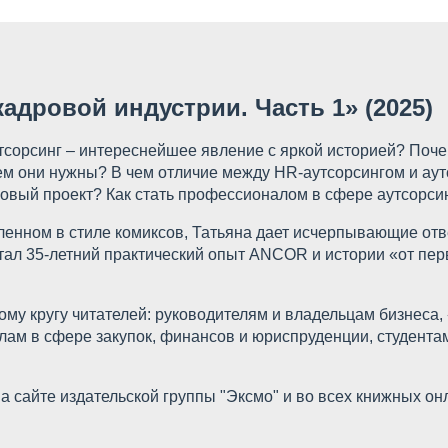
кадровой индустрии. Часть 1» (2025)
утсорсинг – интереснейшее явление с яркой историей? Поч
ем они нужны? В чем отличие между HR-аутсорсингом и ау
говый проект? Как стать профессионалом в сфере аутсорси
енном в стиле комиксов, Татьяна дает исчерпывающие отве
тал 35-летний практический опыт ANCOR и истории «от пер
ому кругу читателей: руководителям и владельцам бизнеса
ам в сфере закупок, финансов и юриспруденции, студента
 на сайте издательской группы "Эксмо" и во всех книжных о