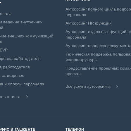
Г
Аутсорсинг полного цикла подбо
сонала
персонала
и ведение внутренних
Аутсорсинг HR функций
ий
Аутсорсинг отдельных функций п
ние внешних коммуникаций
персонала
ля
Аутсорсинг процесса рекрутмент
 EVP
Техническая поддержка пользова
бренда работодателя
инфраструктуры
а работодателя
Предоставление проектных коман
проекты
 стажировок
я и опросы персонала
Все услуги аутсорсинга
онсалтинга
ОФИС В ТАШКЕНТЕ
ТЕЛЕФОН