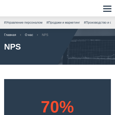
#Управление персоналом
#Продажи и маркетинг
#Производство и скл
Главная
О нас
NPS
NPS
70%