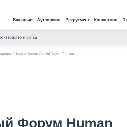
Вакансии
Аутсорсинг
Рекрутмент
Консалтинг
Э
оизводство и склад
народный Форум Human Capital Days в Ташкенте
ный Форум Human