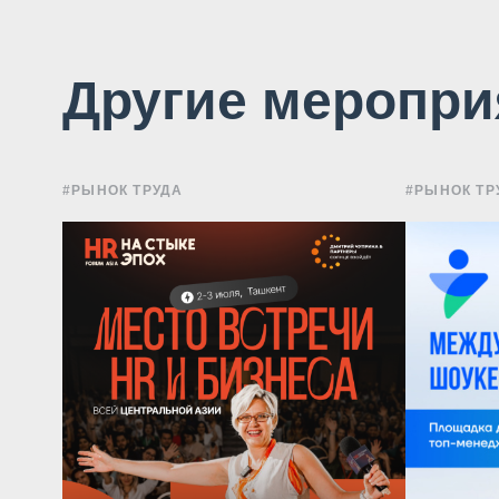
Другие меропри
#РЫНОК ТРУДА
#РЫНОК ТР