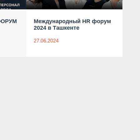
ФОРУМ
Международный HR форум
ПиР
2024 в Ташкенте
Ме
Упр
Таш
27.06.2024
01.0