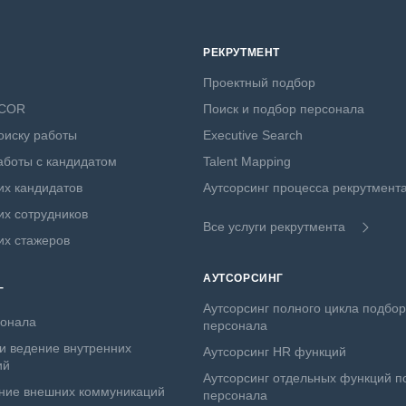
РЕКРУТМЕНТ
Проектный подбор
NCOR
Поиск и подбор персонала
оиску работы
Executive Search
боты с кандидатом
Talent Mapping
х кандидатов
Аутсорсинг процесса рекрутмент
х сотрудников
Все услуги рекрутмента
их стажеров
АУТСОРСИНГ
Г
Аутсорсинг полного цикла подбо
сонала
персонала
и ведение внутренних
Аутсорсинг HR функций
ий
Аутсорсинг отдельных функций п
ние внешних коммуникаций
персонала