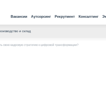
Вакансии
Аутсорсинг
Рекрутмент
Консалтинг
Э
оизводство и склад
ить свою кадровую стратегию к цифровой трансформации?