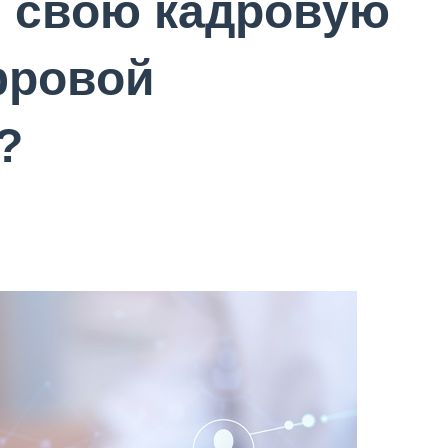
ь свою кадровую
фровой
?