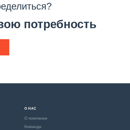
ределиться?
вою потребность
О НАС
О компании
Команда