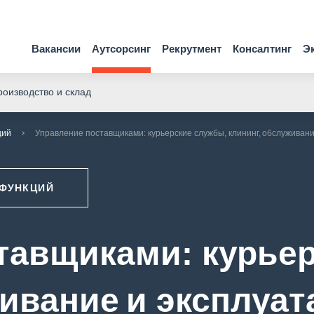
Вакансии
Аутсорсинг
Рекрутмент
Консалтинг
Э
оизводство и склад
ций
Управление поставщиками: курьерские службы, клининг, обслуживани
 ФУНКЦИЙ
тавщиками: курье
ивание и эксплуат