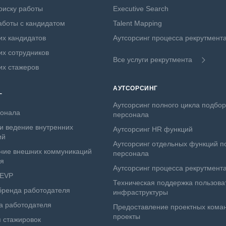
оиску работы
Executive Search
боты с кандидатом
Talent Mapping
х кандидатов
Аутсорсинг процесса рекрутмент
х сотрудников
Все услуги рекрутмента
их стажеров
АУТСОРСИНГ
Г
Аутсорсинг полного цикла подбо
сонала
персонала
и ведение внутренних
Аутсорсинг HR функций
ий
Аутсорсинг отдельных функций п
ние внешних коммуникаций
персонала
ля
Аутсорсинг процесса рекрутмент
 EVP
Техническая поддержка пользова
бренда работодателя
инфраструктуры
а работодателя
Предоставление проектных коман
проекты
 стажировок