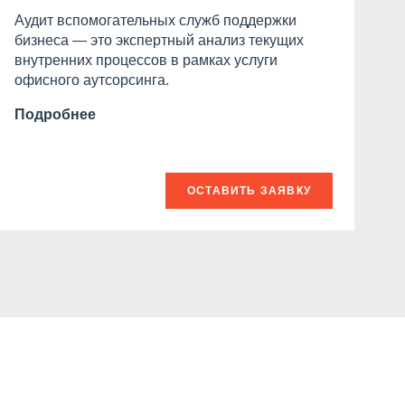
э
Аудит вспомогательных служб поддержки
п
бизнеса — это экспертный анализ текущих
вх
внутренних процессов в рамках услуги
п
офисного аутсорсинга.
а
б
Подробнее
П
ОСТАВИТЬ ЗАЯВКУ