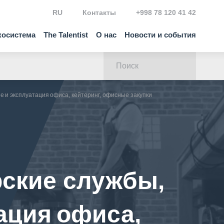
RU
Контакты
+998 78 120 41 42
косистема
The Talentist
О нас
Новости и события
е и эксплуатация офиса, кейтеринг, офисные закупки
рские службы,
ация офиса,