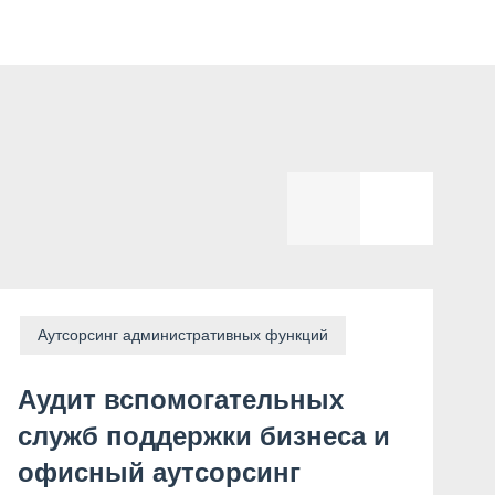
Аутсорсинг административных функций
Аудит вспомогательных
А
служб поддержки бизнеса и
а
офисный аутсорсинг
А