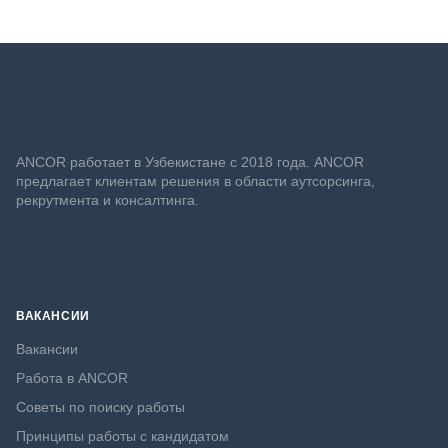
ANСOR работает в Узбекистане с 2018 года. ANCOR
предлагает клиентам решения в области аутсорсинга,
рекрутмента и консалтинга.
ВАКАНСИИ
Вакансии
Работа в ANCOR
Советы по поиску работы
Принципы работы с кандидатом