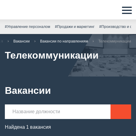
#Управление персоналом
#Продажи и маркетинг
#Производство и скл
ая
Вакансии
Вакансии по направлениям
Телекоммуникации
Телекоммуникации
Вакансии
Найдена 1 вакансия