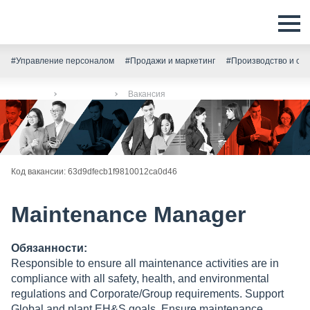
#Управление персоналом
#Продажи и маркетинг
#Производство и скл
Главная
Вакансии
Вакансия
Код вакансии: 63d9dfecb1f9810012ca0d46
Maintenance Manager
Обязанности:
Responsible to ensure all maintenance activities are in
compliance with all safety, health, and environmental
regulations and Corporate/Group requirements. Support
Global and plant EH&S goals. Ensure maintenance