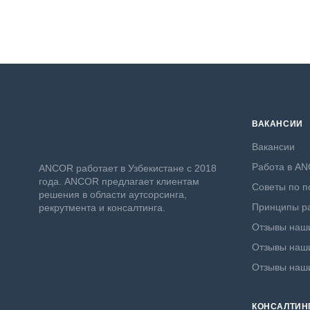
ВАКАНСИИ
Вакансии
Работа в A
ANСOR работает в Узбекистане с 2018
года. ANCOR предлагает клиентам
Советы по п
решения в области аутсорсинга,
Принципы ра
рекрутмента и консалтинга.
Отзывы наши
Отзывы наши
Отзывы наш
КОНСАЛТИН