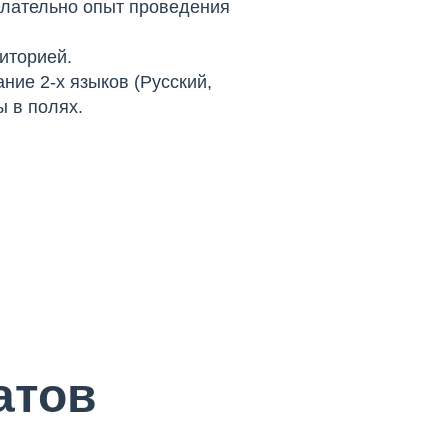
елательно опыт проведения
иторией.
ние 2-х языков (Русский,
ы в полях.
атов