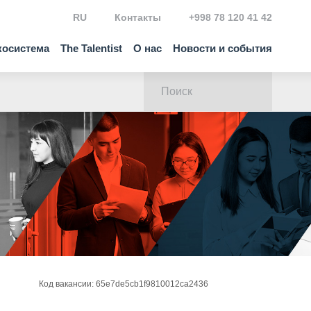
RU
Контакты
+998 78 120 41 42
косистема
The Talentist
О нас
Новости и события
Код вакансии: 65e7de5cb1f9810012ca2436