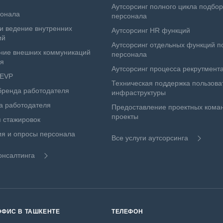
Аутсорсинг полного цикла подбо
сонала
персонала
и ведение внутренних
Аутсорсинг HR функций
ий
Аутсорсинг отдельных функций п
ние внешних коммуникаций
персонала
ля
Аутсорсинг процесса рекрутмент
 EVP
Техническая поддержка пользова
бренда работодателя
инфраструктуры
а работодателя
Предоставление проектных коман
проекты
 стажировок
я и опросы персонала
Все услуги аутсорсинга
онсалтинга
ОФИС В ТАШКЕНТЕ
ТЕЛЕФОН