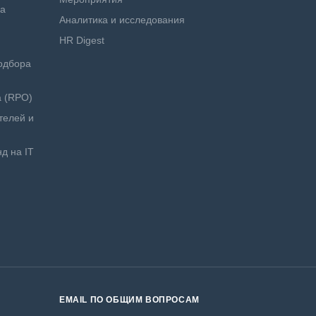
ра
Аналитика и исследования
HR Digest
одбора
а (RPO)
телей и
д на IT
EMAIL ПО ОБЩИМ ВОПРОСАМ