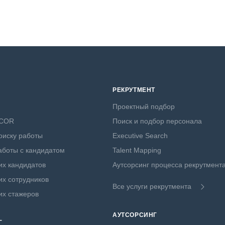
РЕКРУТМЕНТ
Проектный подбор
NCOR
Поиск и подбор персонала
оиску работы
Executive Search
боты с кандидатом
Talent Mapping
х кандидатов
Аутсорсинг процесса рекрутмент
х сотрудников
Все услуги рекрутмента
их стажеров
АУТСОРСИНГ
Г