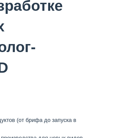
зработке
х
олог-
D
уктов (от брифа до запуска в