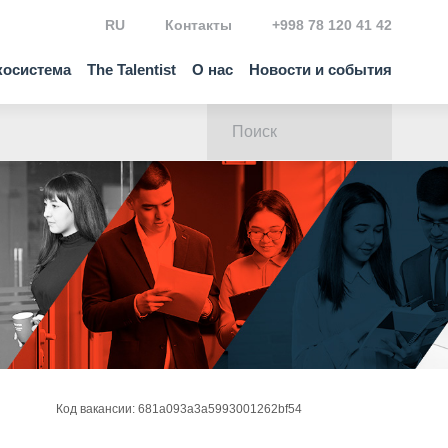
RU
Контакты
+998 78 120 41 42
косистема
The Talentist
О нас
Новости и события
Код вакансии: 681a093a3a5993001262bf54