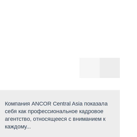
Компания ANCOR Central Asia показала
К
себя как профессиональное кадровое
у
агентство, относящееся с вниманием к
ф
каждому...
п