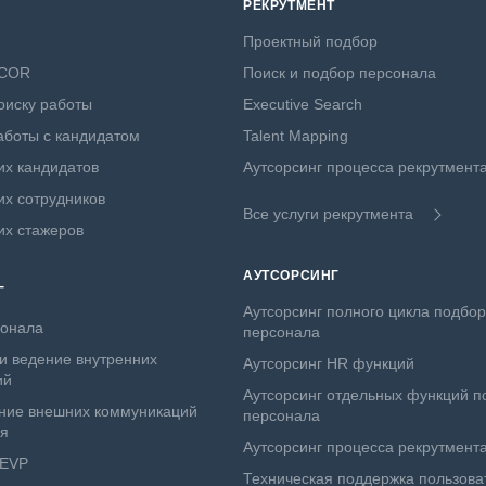
РЕКРУТМЕНТ
Проектный подбор
NCOR
Поиск и подбор персонала
оиску работы
Executive Search
боты с кандидатом
Talent Mapping
х кандидатов
Аутсорсинг процесса рекрутмент
х сотрудников
Все услуги рекрутмента
их стажеров
АУТСОРСИНГ
Г
Аутсорсинг полного цикла подбо
сонала
персонала
и ведение внутренних
Аутсорсинг HR функций
ий
Аутсорсинг отдельных функций п
ние внешних коммуникаций
персонала
ля
Аутсорсинг процесса рекрутмент
 EVP
Техническая поддержка пользова