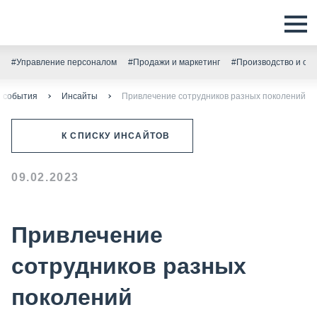
#Управление персоналом
#Продажи и маркетинг
#Производство и скл
и события
Инсайты
Привлечение сотрудников разных поколений
К СПИСКУ ИНСАЙТОВ
09.02.2023
Привлечение
сотрудников разных
поколений