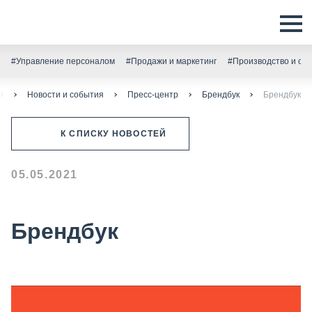
#Управление персоналом
#Продажи и маркетинг
#Производство и скл
я
Новости и события
Пресс-центр
Брендбук
Брендбук
К СПИСКУ НОВОСТЕЙ
05.05.2021
Брендбук