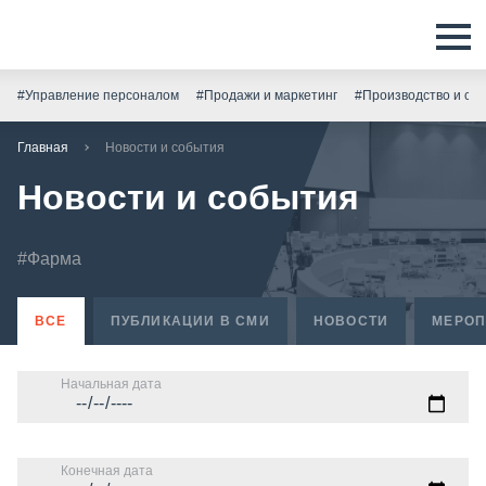
#Управление персоналом
#Продажи и маркетинг
#Производство и скл
Главная
Новости и события
Новости и события
#Фарма
ВСЕ
ПУБЛИКАЦИИ В СМИ
НОВОСТИ
МЕРОП
Начальная дата
Конечная дата