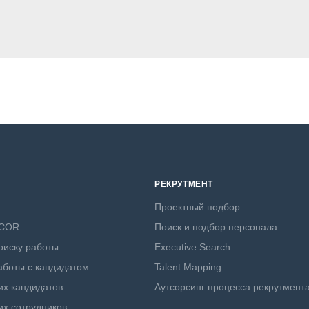
РЕКРУТМЕНТ
Проектный подбор
NCOR
Поиск и подбор персонала
оиску работы
Executive Search
боты с кандидатом
Talent Mapping
х кандидатов
Аутсорсинг процесса рекрутмент
х сотрудников