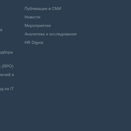
Публикации в СМИ
Новости
Мероприятия
ра
Аналитика и исследования
HR Digest
одбора
а (RPO)
телей и
д на IT