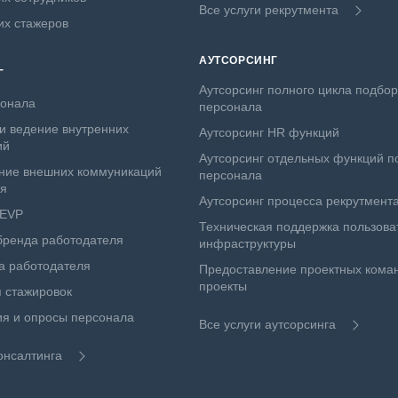
Все услуги рекрутмента
их стажеров
АУТСОРСИНГ
Г
Аутсорсинг полного цикла подбо
сонала
персонала
и ведение внутренних
Аутсорсинг HR функций
ий
Аутсорсинг отдельных функций п
ние внешних коммуникаций
персонала
ля
Аутсорсинг процесса рекрутмент
 EVP
Техническая поддержка пользова
бренда работодателя
инфраструктуры
а работодателя
Предоставление проектных коман
проекты
 стажировок
я и опросы персонала
Все услуги аутсорсинга
онсалтинга