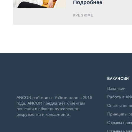
Подробнее
#РЕЗЮМЕ
ВАКАНСИИ
Вакансии
Работа в A
ANСOR работает в Узбекистане с 2018
года. ANCOR предлагает клиентам
Советы по п
решения в области аутсорсинга,
Принципы ра
рекрутмента и консалтинга.
Отзывы наши
Отзывы наши