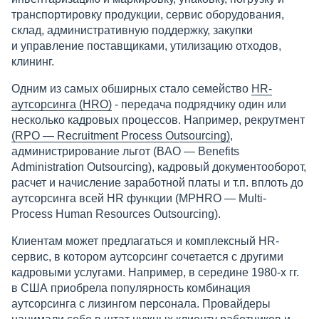
транспортировку продукции, сервис оборудования,
склад, административную поддержку, закупки
и управление поставщиками, утилизацию отходов,
клининг.
Одним из самых обширных стало семейство
HR-
аутсорсинга (HRO)
- передача подрядчику один или
несколько кадровых процессов. Например, рекрутмент
(
RPO — Recruitment Process Outsourcing
)
,
администрирование льгот (BAO — Benefits
Administration Outsourcing), кадровый документооборот,
расчет и начисление заработной платы и т.п. вплоть до
аутсорсинга всей HR функции (MPHRO — Multi-
Process Human Resources Outsourcing).
Клиентам может предлагаться и комплексный HR-
сервис, в котором аутсорсинг сочетается с другими
кадровыми услугами. Например, в середине 1980-х гг.
в США приобрела популярность комбинация
аутсорсинга с лизингом персонала. Провайдеры