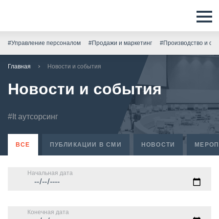
#Управление персоналом
#Продажи и маркетинг
#Производство и скл
Главная
Новости и события
Новости и события
#It аутсорсинг
ВСЕ
ПУБЛИКАЦИИ В СМИ
НОВОСТИ
МЕРОП
Начальная дата
Конечная дата