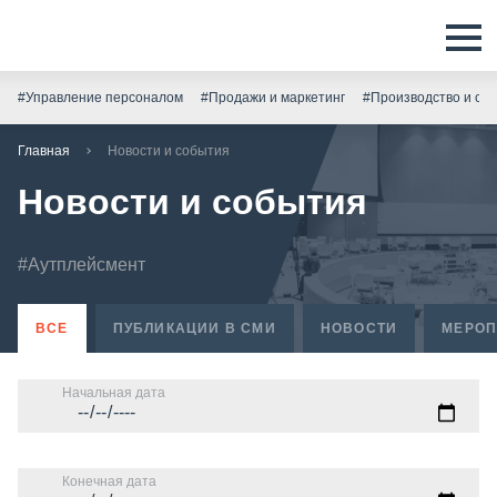
#Управление персоналом
#Продажи и маркетинг
#Производство и скл
Главная
Новости и события
Новости и события
#Аутплейсмент
ВСЕ
ПУБЛИКАЦИИ В СМИ
НОВОСТИ
МЕРОП
Начальная дата
Конечная дата