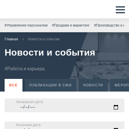
#Управление персоналом
#Продажи и маркетинг
#Производство и скл
Главная
Новости и события
Новости и события
#Работа и карьера
ВСЕ
ПУБЛИКАЦИИ В СМИ
НОВОСТИ
МЕРОП
Начальная дата
Конечная дата