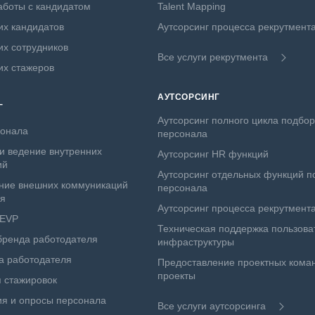
боты с кандидатом
Talent Mapping
х кандидатов
Аутсорсинг процесса рекрутмент
х сотрудников
Все услуги рекрутмента
их стажеров
АУТСОРСИНГ
Г
Аутсорсинг полного цикла подбо
сонала
персонала
и ведение внутренних
Аутсорсинг HR функций
ий
Аутсорсинг отдельных функций п
ние внешних коммуникаций
персонала
ля
Аутсорсинг процесса рекрутмент
 EVP
Техническая поддержка пользова
бренда работодателя
инфраструктуры
а работодателя
Предоставление проектных коман
проекты
 стажировок
я и опросы персонала
Все услуги аутсорсинга