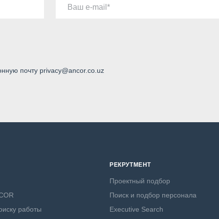
Ваш e-mail
онную почту privacy@ancor.co.uz
РЕКРУТМЕНТ
Проектный подбор
NCOR
Поиск и подбор персонала
оиску работы
Executive Search