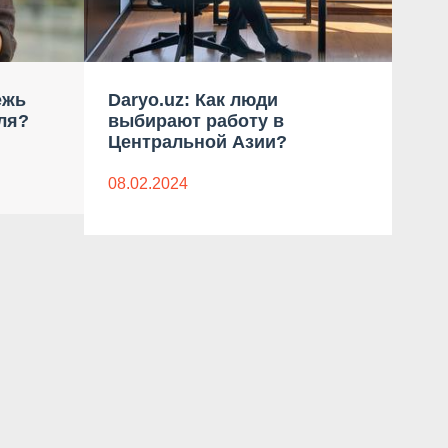
ежь
Daryo.uz: Как люди
PR.
ля?
выбирают работу в
пр
Центральной Азии?
раб
08.02.2024
24.1