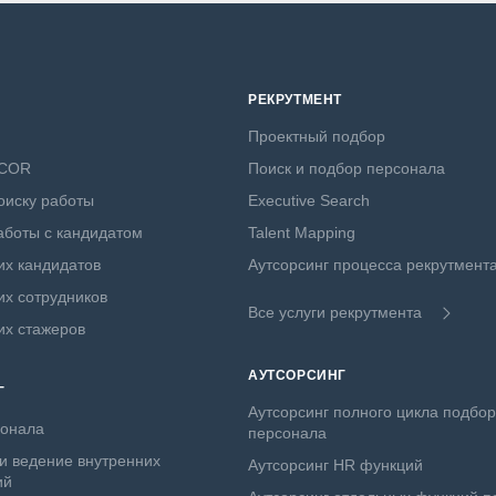
РЕКРУТМЕНТ
Проектный подбор
NCOR
Поиск и подбор персонала
оиску работы
Executive Search
боты с кандидатом
Talent Mapping
х кандидатов
Аутсорсинг процесса рекрутмент
х сотрудников
Все услуги рекрутмента
их стажеров
АУТСОРСИНГ
Г
Аутсорсинг полного цикла подбо
сонала
персонала
и ведение внутренних
Аутсорсинг HR функций
ий