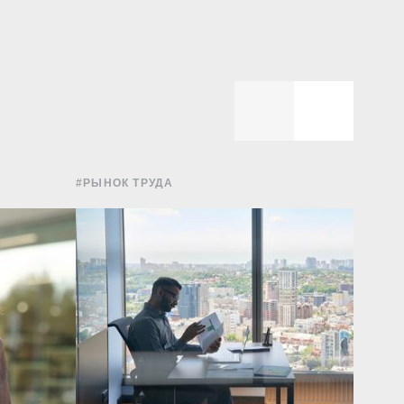
#РЫНОК ТРУДА
#РЫНОК