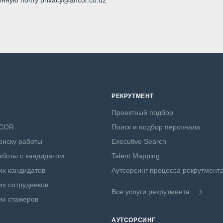
онную почту privacy@ancor.co.uz
РЕКРУТМЕНТ
Проектный подбор
NCOR
Поиск и подбор персонала
оиску работы
Executive Search
боты с кандидатом
Talent Mapping
х кандидатов
Аутсорсинг процесса рекрутмент
х сотрудников
Все услуги рекрутмента
их стажеров
АУТСОРСИНГ