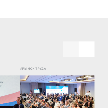
#РЫНОК ТРУДА
#НОВО