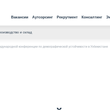
Вакансии
Аутсорсинг
Рекрутмент
Консалтинг
Э
оизводство и склад
дународной конференции по демографической устойчивости в Узбекистане