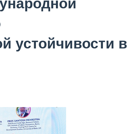
ународной
о
й устойчивости в