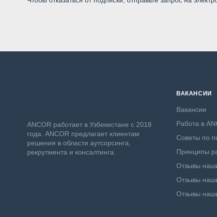
Чтобы отказаться от подписки, отправьте запрос на электр
ВАКАНСИИ
Вакансии
Работа в A
ANСOR работает в Узбекистане с 2018
года. ANCOR предлагает клиентам
Советы по п
решения в области аутсорсинга,
Принципы ра
рекрутмента и консалтинга.
Отзывы наши
Отзывы наши
Отзывы наш