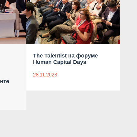
The Talentist на форуме
AN
Human Capital Days
ОА
28.11.2023
16.1
нте