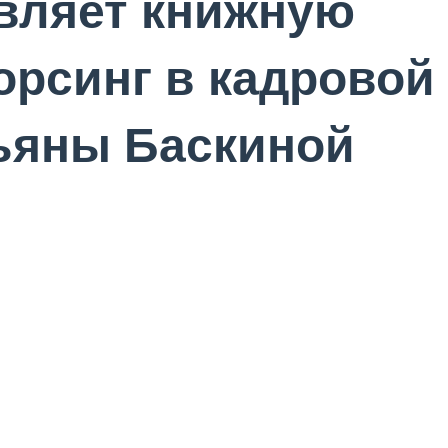
вляет книжную
орсинг в кадровой
ьяны Баскиной