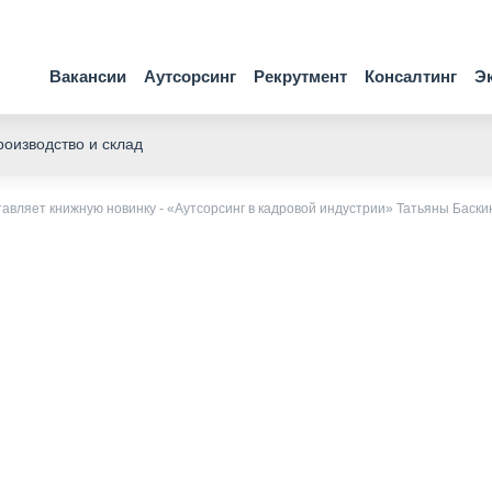
Вакансии
Аутсорсинг
Рекрутмент
Консалтинг
Э
оизводство и склад
вляет книжную новинку - «Аутсорсинг в кадровой индустрии» Татьяны Баски