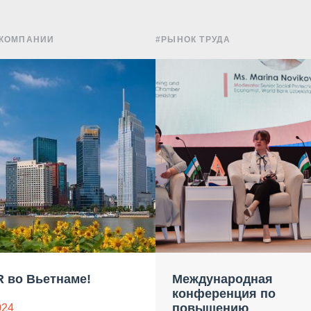
 КОМПАНИИ
#РЫНОК ТРУДА
 во Вьетнаме!
Международная
конференция по
повышению
024