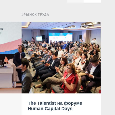
#РЫНОК ТРУДА
#НОВО
The Talentist на форуме
AN
Human Capital Days
ОА