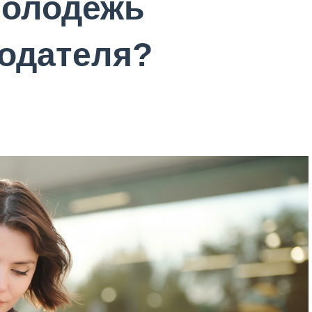
 молодежь
одателя?