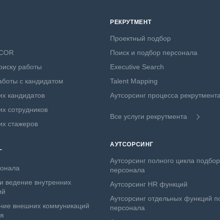
РЕКРУТМЕНТ
Проектный подбор
NCOR
Поиск и подбор персонала
оиску работы
Executive Search
боты с кандидатом
Talent Mapping
х кандидатов
Аутсорсинг процесса рекрутмент
х сотрудников
Все услуги рекрутмента
их стажеров
АУТСОРСИНГ
Г
Аутсорсинг полного цикла подбо
сонала
персонала
и ведение внутренних
Аутсорсинг HR функций
ий
Аутсорсинг отдельных функций п
ние внешних коммуникаций
персонала
ля