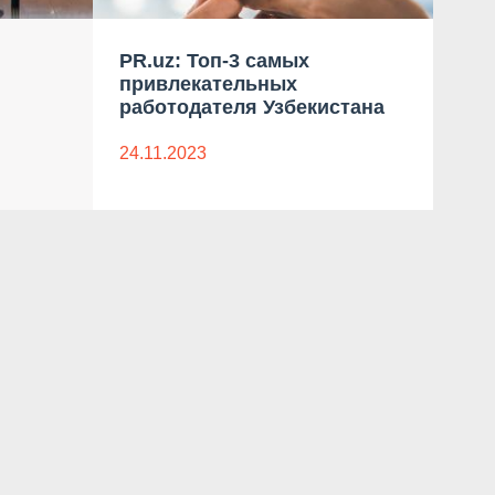
PR.uz: Топ-3 самых
UzD
привлекательных
меч
работодателя Узбекистана
24.1
24.11.2023