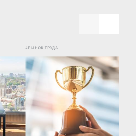
#РЫНОК ТРУДА
#РЫНОК