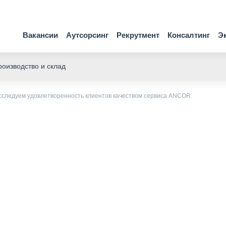
Вакансии
Аутсорсинг
Рекрутмент
Консалтинг
Э
оизводство и склад
исследуем удовлетворенность клиентов качеством сервиса ANCOR