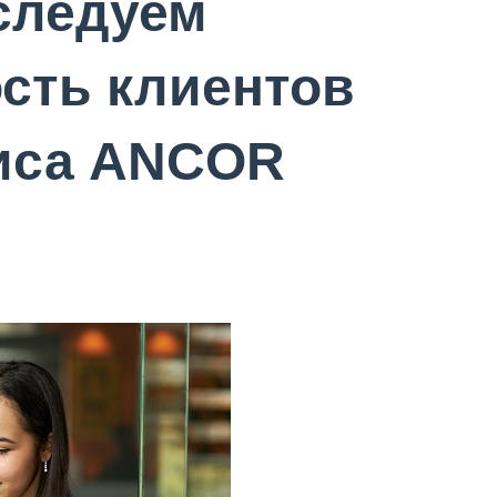
сследуем
сть клиентов
виса ANCOR