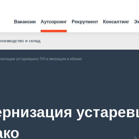
Вакансии
Аутсорсинг
Рекрутмент
Консалтинг
Э
оизводство и склад
низация устаревшего ПО и миграция в облако
ернизация устарев
ако