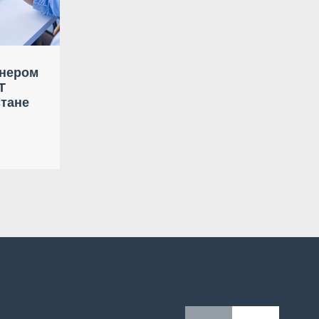
тнером
T
стане