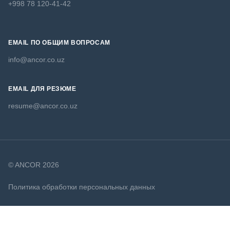
+998 78 120-41-42
EMAIL ПО ОБЩИМ ВОПРОСАМ
info@ancor.co.uz
EMAIL ДЛЯ РЕЗЮМЕ
resume@ancor.co.uz
© ANCOR 2026
Политика обработки персональных данных
Политика в отношении файлов cookie