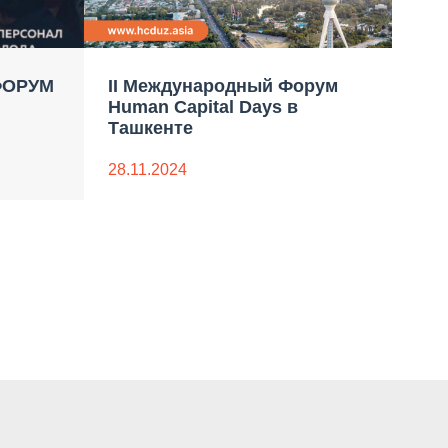
ФОРУМ
II Международный Форум
Кур
Human Capital Days в
др
Ташкенте
26.0
28.11.2024