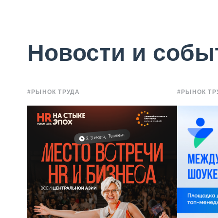
Новости и собы
#РЫНОК ТРУДА
#РЫНОК ТР