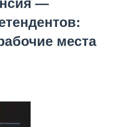
ансия —
етендентов:
 рабочие места