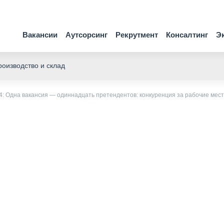
Вакансии
Аутсорсинг
Рекрутмент
Консалтинг
Э
оизводство и склад
4: Одна вакансия — одиннадцать претендентов: конкуренция за рабочие мес