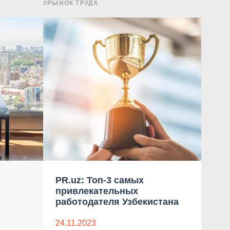
#РЫНОК ТРУДА
#РЫНОК
PR.uz: Топ-3 самых
UzD
привлекательных
меч
работодателя Узбекистана
24.1
24.11.2023