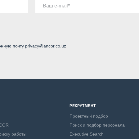
Ваш e-mail
онную почту privacy@ancor.co.uz
РЕКРУТМЕНТ
Проектный подбор
NCOR
Поиск и подбор персонала
оиску работы
Executive Search