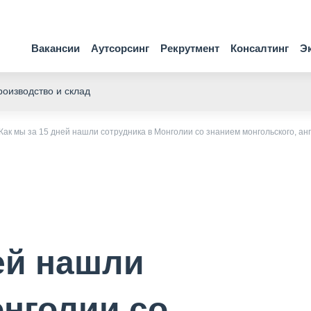
Вакансии
Аутсорсинг
Рекрутмент
Консалтинг
Э
оизводство и склад
Как мы за 15 дней нашли сотрудника в Монголии со знанием монгольского, анг
ей нашли
онголии со