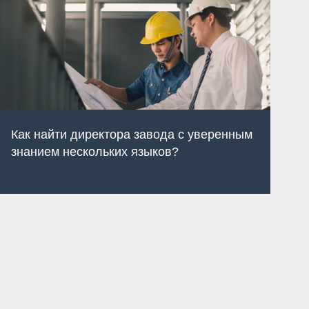
Как найти директора завода с уверенным
К
знанием нескольких языков?
р
я
с