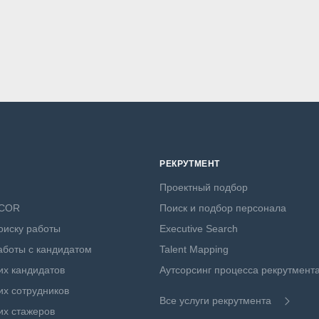
РЕКРУТМЕНТ
Проектный подбор
NCOR
Поиск и подбор персонала
оиску работы
Executive Search
боты с кандидатом
Talent Mapping
х кандидатов
Аутсорсинг процесса рекрутмент
х сотрудников
Все услуги рекрутмента
их стажеров