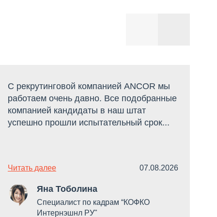
С рекрутинговой компанией ANCOR мы
С
работаем очень давно. Все подобранные
Р
компанией кандидаты в наш штат
о
успешно прошли испытательный срок...
д
Читать далее
07.08.2026
Ч
Яна Тоболина
Специалист по кадрам “КОФКО
Интернэшнл РУ"