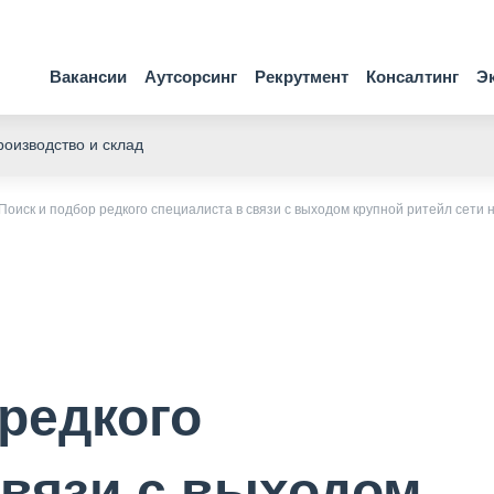
Вакансии
Аутсорсинг
Рекрутмент
Консалтинг
Э
оизводство и склад
Поиск и подбор редкого специалиста в связи с выходом крупной ритейл сети 
 редкого
связи с выходом