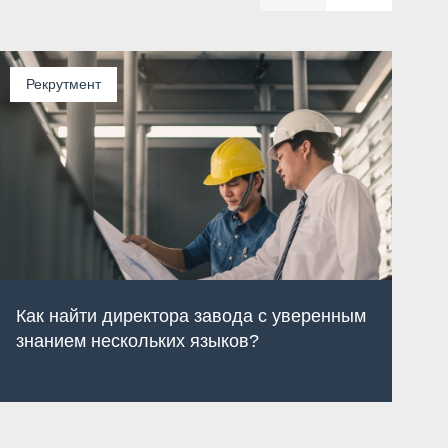
Рекрутмент
Как найти директора завода с уверенным
К
знанием нескольких языков?
р
я
с