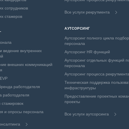
х сотрудников
Все услуги рекрутмента
их стажеров
АУТСОРСИНГ
Г
Аутсорсинг полного цикла подбо
сонала
персонала
и ведение внутренних
Аутсорсинг HR функций
ий
Аутсорсинг отдельных функций п
ние внешних коммуникаций
персонала
ля
Аутсорсинг процесса рекрутмент
 EVP
Техническая поддержка пользова
бренда работодателя
инфраструктуры
а работодателя
Предоставление проектных коман
проекты
 стажировок
я и опросы персонала
Все услуги аутсорсинга
онсалтинга