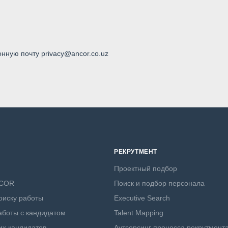
онную почту privacy@ancor.co.uz
РЕКРУТМЕНТ
Проектный подбор
NCOR
Поиск и подбор персонала
оиску работы
Executive Search
боты с кандидатом
Talent Mapping
х кандидатов
Аутсорсинг процесса рекрутмент